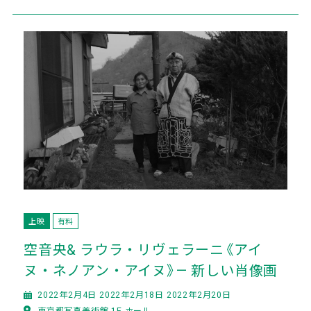
上映
有料
空音央& ラウラ・リヴェラーニ《アイ
ヌ・ネノアン・アイヌ》— 新しい肖像画
2022年2月4日 2022年2月18日 2022年2月20日
東京都写真美術館 1F ホール