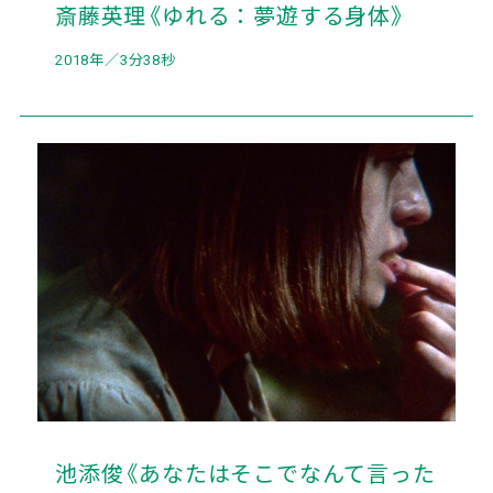
斎藤英理《ゆれる：夢遊する身体》
2018年／3分38秒
池添俊《あなたはそこでなんて言った