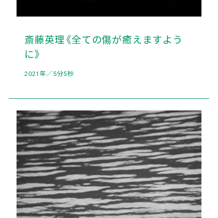
斎藤英理《全ての傷が癒えますよう
に》
2021年／5分5秒