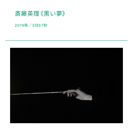
斎藤英理《黒い夢》
2019年／3分37秒