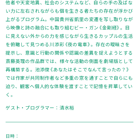
他者や天変地異、社会のシステムなど、自らの手の及ばな
い力に左右されながらも個を生きる者たちの存在が浮かび
上がるプログラム。中国貴州省凱里の変遷を写し取りなが
ら映像と詩の融合にも取り組むビー・ガン《金剛経》。目
に見えない外からの力を感じながら生きるカップルの生活
を俯瞰して見つめる川添彩《夜の電車》。存在の曖昧さを
提示し、意識と行動の関係や認識の差異を捉えようとする
斎藤英理の作品群では、様々な活動の側面を劇場版として
再構築する。池添俊《あなたはそこでなんて言ったの？》
では作家が共同制作者など多重の窓を通すことで自らにも
迫り、観客へ個人的な体験を渡すことで記憶を昇華してい
く。
ゲスト・プログラマー：清水裕
日時：