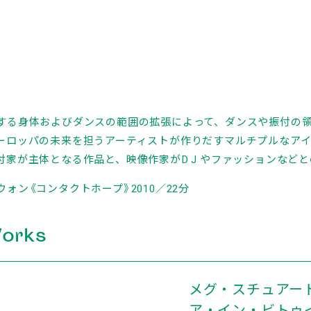
する身体およびダンスの範囲の拡張によって、ダンスや振付の
ーロッパの未来を担うアーティストが作りだすマルチプルなア
付家が主体となる作品と、映像作家がD J やファッションなど
ウォン《コンタクトホープ》2010／22分
orks
メグ・スチュアー
ア・イン・ビトゥイ