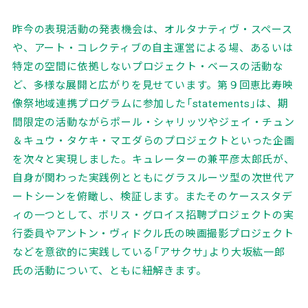
昨今の表現活動の発表機会は、オルタナティヴ・スペース
や、アート・コレクティブの自主運営による場、あるいは
特定の空間に依拠しないプロジェクト・ベースの活動な
ど、多様な展開と広がりを見せています。第９回恵比寿映
像祭地域連携プログラムに参加した「statements」は、期
間限定の活動ながらポール・シャリッツやジェイ・チュン
＆キュウ・タケキ・マエダらのプロジェクトといった企画
を次々と実現しました。キュレーターの兼平彦太郎氏が、
自身が関わった実践例とともにグラスルーツ型の次世代ア
ートシーンを俯瞰し、検証します。またそのケーススタデ
ィの一つとして、ボリス・グロイス招聘プロジェクトの実
行委員やアントン・ヴィドクル氏の映画撮影プロジェクト
などを意欲的に実践している「アサクサ」より大坂紘一郎
氏の活動について、ともに紐解きます。