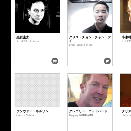
黒坂圭太
クリス・チョン・チャン・フ
小瀬
イ
KUROSAKA Keita
KOSEM
Chris Chon Chan Fui,
グンヴァー・ネルソン
グレゴリー・ゴッドハード
クリ
Gunvor Nelson
Gregory GODHARD
Christi