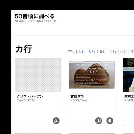
カ行
ア行
カ行
サ行
タ行
ナ行
ハ行
マ
クリス・バーデン
古郷卓司
木村
Chris BURDEN
KOGO, Takuji
KIMURA