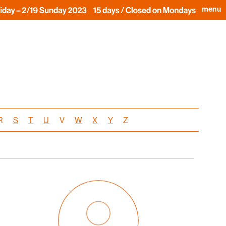
menu
R
S
T
U
V
W
X
Y
Z