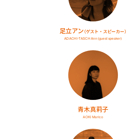
足立アン
（ゲスト・スピーカー）
ADACHI-TASCH Ann
(guest speaker)
青木真莉子
AOKI Marico