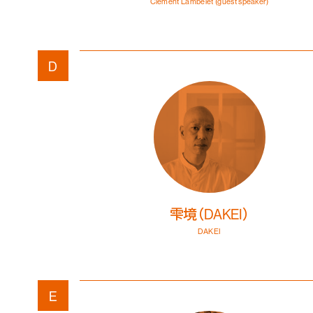
Clément Lambelet
(guest speaker)
D
雫境（DAKEI）
DAKEI
E