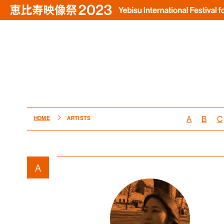
A
B
C
HOME
ARTISTS
A