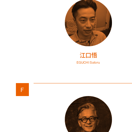
江口悟
EGUCHI Satoru
F