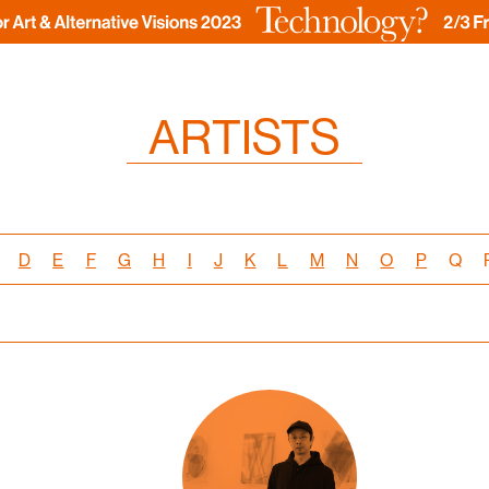
ARTISTS
D
E
F
G
H
I
J
K
L
M
N
O
P
Q