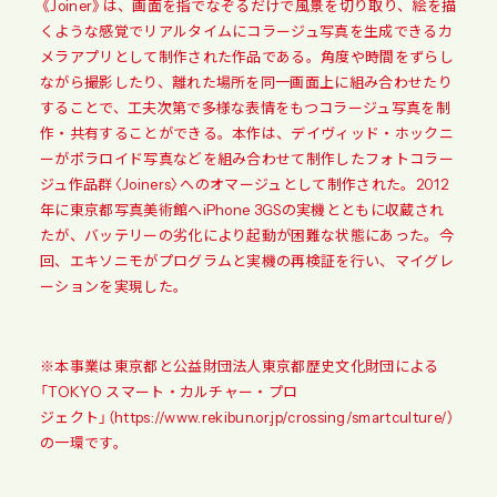
《Joiner》は、画面を指でなぞるだけで風景を切り取り、絵を描
くような感覚でリアルタイムにコラージュ写真を生成できるカ
メラアプリとして制作された作品である。角度や時間をずらし
ながら撮影したり、離れた場所を同一画面上に組み合わせたり
することで、工夫次第で多様な表情をもつコラージュ写真を制
作・共有することができる。本作は、デイヴィッド・ホックニ
ーがポラロイド写真などを組み合わせて制作したフォトコラー
ジュ作品群〈Joiners〉へのオマージュとして制作された。2012
年に東京都写真美術館へiPhone 3GSの実機とともに収蔵され
たが、バッテリーの劣化により起動が困難な状態にあった。今
回、エキソニモがプログラムと実機の再検証を行い、マイグレ
ーションを実現した。
※本事業は東京都と公益財団法人東京都歴史文化財団による
「TOKYO スマート・カルチャー・プロ
ジェクト」（
https://www.rekibun.or.jp/crossing/smartculture/
）
の一環です。