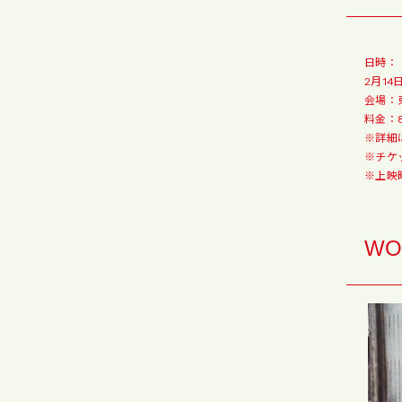
日時：
2月14
会場：
料金：8
※詳細
※チケ
※上映時
WO