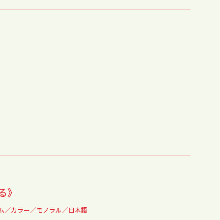
る》
ィルム／カラー／モノラル／日本語