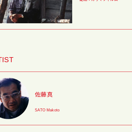
TIST
佐藤真
SATO Makoto