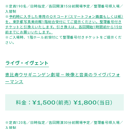
※定員190名／日時指定／各回開演15分前開場予定／整理番号順入場／
入替制
※
予約時に入手した専用のＱＲコード（スマートフォン画面もしくは紙）
を、東京都写真美術館1階総合受付にてご提示ください。整理番号付き
チケットと引換えいたします。引き換えは、各回開始1時間前から15分
前までにお願いいたします。
※ご入場時、1階ホール前受付にて整理番号付きチケットをご提示くだ
さい。
ライヴ・イヴェント
恵比寿ウサギニンゲン劇場 — 映像と音楽のライヴパフォ
ーマンス
料金：¥1,500（前売） ¥1,800（当日）
※定員120名／日時指定／各回開演30分前開場予定／整理番号順入場／
入替制