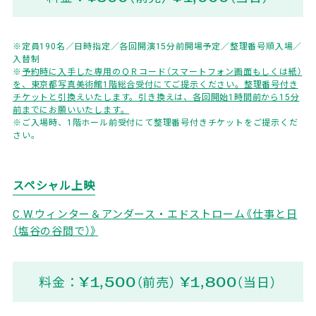
※定員190名／日時指定／各回開演15分前開場予定／整理番号順入場／
入替制
※
予約時に入手した専用のＱＲコード（スマートフォン画面もしくは紙）
を、東京都写真美術館1階総合受付にてご提示ください。整理番号付き
チケットと引換えいたします。引き換えは、各回開始1時間前から15分
前までにお願いいたします。
※ご入場時、1階ホール前受付にて整理番号付きチケットをご提示くだ
さい。
スペシャル上映
C.W.ウィンター＆アンダース・エドストローム《仕事と日
（塩谷の谷間で）》
料金：¥1,500（前売） ¥1,800（当日）