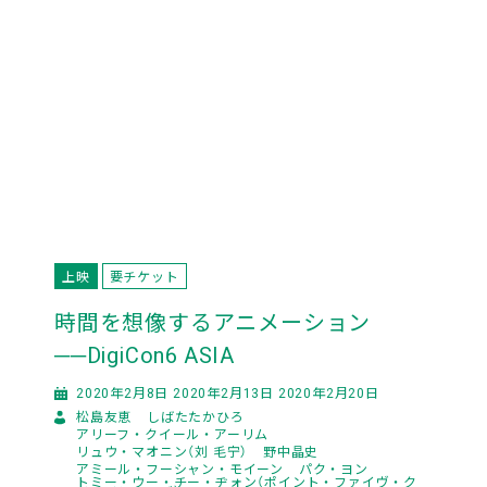
上映
要チケット
時間を想像するアニメーション
──DigiCon6 ASIA
2020年2月8日 2020年2月13日 2020年2月20日
松島友恵
しばたたかひろ
アリーフ・クイール・アーリム
リュウ・マオニン（刘 毛宁）
野中晶史
アミール・フーシャン・モイーン
パク・ヨン
トミー・ウー・チー・ヂォン（ポイント・ファイヴ・ク