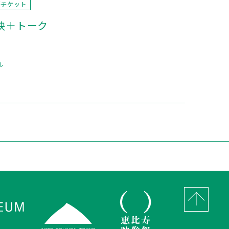
要チケット
映＋トーク
ル