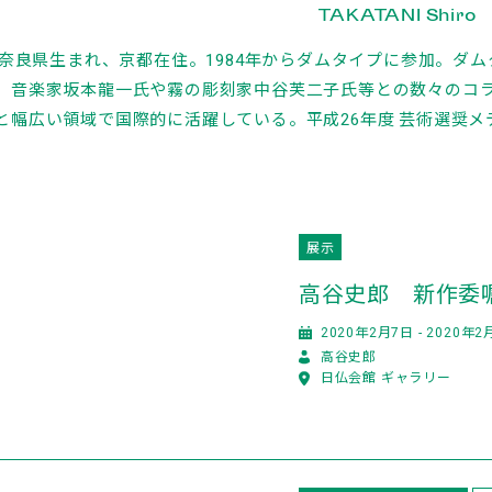
TAKATANI Shiro
3年奈良県生まれ、京都在住。1984年からダムタイプに参加。ダ
。音楽家坂本龍一氏や霧の彫刻家中谷芙二子氏等との数々のコ
と幅広い領域で国際的に活躍している。平成26年度 芸術選奨メ
展示
高谷史郎 新作委嘱作品
2020年2月7日 - 2020年2
高谷史郎
日仏会館 ギャラリー