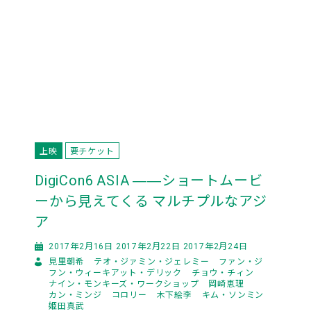
上映
要チケット
DigiCon6 ASIA ――ショートムービ
ーから見えてくる マルチプルなアジ
ア
2017年2月16日 2017年2月22日 2017年2月24日
見里朝希
テオ・ジァミン・ジェレミー
ファン・ジ
フン・ウィーキアット・デリック
チョウ・チィン
ナイン・モンキーズ・ワークショップ
岡崎恵理
カン・ミンジ
コロリー
木下絵李
キム・ソンミン
姫田真武