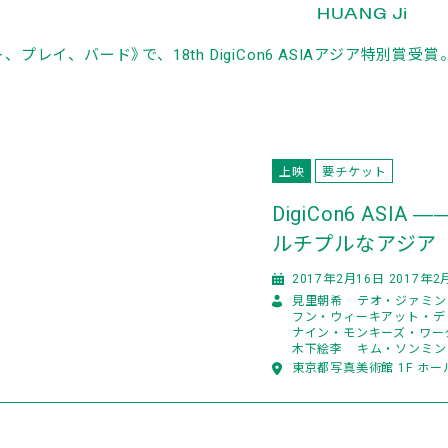
HUANG Ji
、プレイ、バード》で、18th DigiCon6 ASIAアジア特別賞受賞
上映
要チケット
DigiCon6 AS
ルチプルなアジア
2017年2月16日 2017年2
見里朝希
テオ・ジァミン
フン・ウィーキアット・デ
ナイン・モンキーズ・ワー
木下絵李
キム・ソンミン
東京都写真美術館 1F ホー