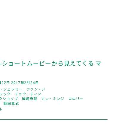
。
IA ――ショートムービーから見えてくる マ
月22日 2017年2月24日
・ジェレミー
ファン・ジ
リック
チョウ・チィン
クショップ
岡崎恵理
カン・ミンジ
コロリー
姫田真武
ル