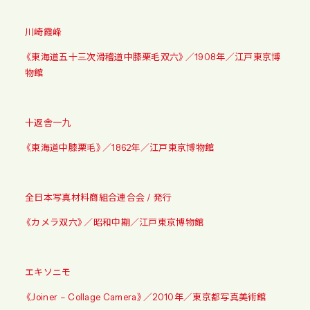
川崎霞峰
《東海道五十三次滑稽道中膝栗毛双六》／1908年／江戸東京博
物館
十返舎一九
《東海道中膝栗毛》／1862年／江戸東京博物館
全日本写真材料商組合連合会 / 発行
《カメラ双六》／昭和中期／江戸東京博物館
エキソニモ
《Joiner – Collage Camera》／2010年／東京都写真美術館