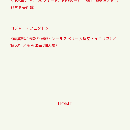
《並木道、高さ120フィート、箱根の寺》／1865–1868年／東京
都写真美術館
ロジャー・フェントン
《南翼廊から臨む身廊・ソールズベリー大聖堂・イギリス》／
1858年／参考出品（個人蔵）
HOME