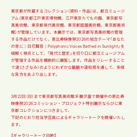
東京都が所蔵するコレクション（資料・作品）は、都立ミュージ
アム（東京都江戸東京博物館、江戸東京たてもの園、東京都写
真美術館、東京都現代美術館、東京都庭園美術館、東京都美術
館）が管理しています。本展示では、東京都写真美術館の管理
する作品だけでなく、恵比寿映像祭2026の総合テーマ「あなた
の音に｜日花聲音｜Polyphonic Voices Bathed in Sunlight」を
紐解く視点として、「現代と歴史」を切り口に都立ミュージアム
が管理する作品を横断的に展覧します。作品をリレーすること
で漣（さざなみ）のようにわずかな齟齬や違和感を通して、多様
な見方をあぶり出します。
3月22日（日）まで東京都写真美術館3F展示室で開催中の恵比寿
映像祭2026コミッション・プロジェクト特別展示ならびに東
京都コレクションにつきまして、
下記のとおり担当学芸員によるギャラリートークを開催いたし
ます。
【ギャラリートーク日時】