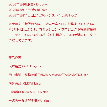
2026年3月6日(金) 15:00～
2026年3月13日(金) 15:00～
2026年3月14日(土) 15:00～ゲスト：小森はるか
※参加をご希望の方は、3階展示室入口にお集まりください。
※3月14日（土）には、コミッション・プロジェクト特別賞受賞
アーティストの小森はるか氏をお招きし、 約1時間のトークを
予定しています。
展示作家
大木裕之 OKI Hiroyuki
田中未知／高松次郎 TANAKA Michi／TAKAMATSU Jiro
渓斎英泉
KEISAIi Eisen
川崎霞峰 KAWASAKIi Roho
十返舎一九 JIPPENSHA Ikku