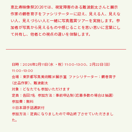
恵比寿映像祭2026では、視覚障害のある難波創太さんと展示
作家の鶴巻育子をファシリテーターに迎え、見える人、見えな
い人、見えづらい人と一緒に写真鑑賞ツアーを実施します。参
加者が写真から見えるものや感じることを思い思いに言葉にし
て共有し、他者との視点の違いを体験します。
日時：2026年2月11日（水 ・祝） 11:00–13:00、2月22日（日）
11:00–13:00
会場：東京都写真美術館3F展示室 ファシリテーター：鶴巻育子
（出品作家）、難波創太
対象：どなたでも参加いただけます
定員：各回7名 参加方法：事前申込制（応募多数の場合は抽選）
参加費：無料
※日本語手話通訳付
参加方法：定員になりましたので申込終了させていただきまし
た。