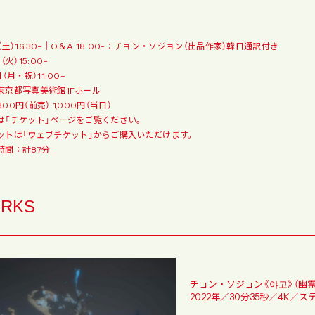
（土）16:30–｜Q＆A 18:00-：チョン・ソジョン（出品作家）韓日通訳付き
（火）15:00–
日（月・祝）11:00–
東京都写真美術館1Fホール
00円（前売） 1,000円（当日）
は「
チケット
」ページをご覧ください。
ットは「
ウェブチケット
」からご購入いただけます。
時間：計87分
RKS
チョン・ソジョン《야고》（幽
2022年／30分35秒／4K