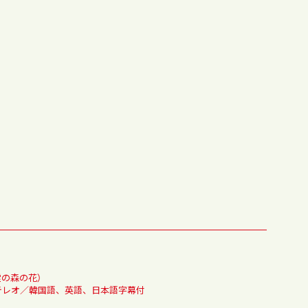
霊の森の花）
／ステレオ／韓国語、英語、日本語字幕付