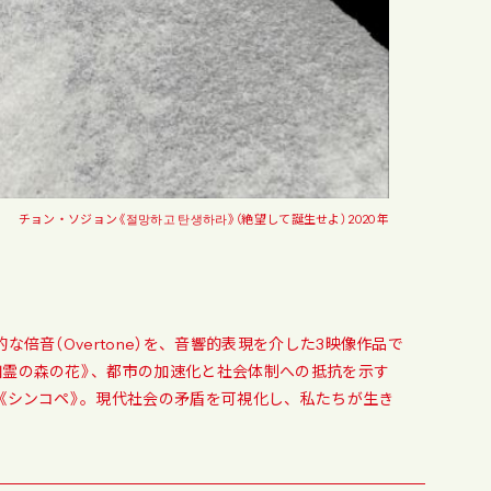
チョン・ソジョン《절망하고 탄생하라》（絶望して誕生せよ） 2020年
倍音（Overtone）を、音響的表現を介した3映像作品で
幽霊の森の花》、都市の加速化と社会体制への抵抗を示す
《シンコペ》。現代社会の矛盾を可視化し、私たちが生き