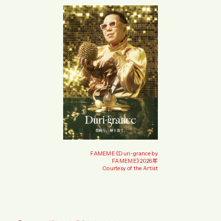
FAMEME《Duri-grance by
FAMEME》2026年
Courtesy of the Artist