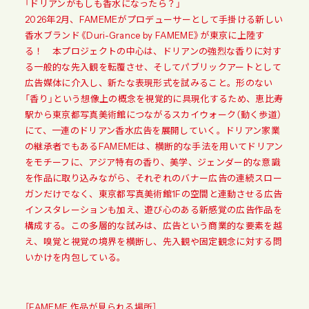
「ドリアンがもしも香水になったら？」
2026年2月、FAMEMEがプロデューサーとして手掛ける新しい
香水ブランド《Duri-Grance by FAMEME》が東京に上陸す
る！ 本プロジェクトの中心は、ドリアンの強烈な香りに対す
る一般的な先入観を転覆させ、そしてパブリックアートとして
広告媒体に介入し、新たな表現形式を試みること。形のない
「香り」という想像上の概念を視覚的に具現化するため、恵比寿
駅から東京都写真美術館につながるスカイウォーク（動く歩道）
にて、一連のドリアン香水広告を展開していく。ドリアン家業
の継承者でもあるFAMEMEは、横断的な手法を用いてドリアン
をモチーフに、アジア特有の香り、美学、ジェンダー的な意識
を作品に取り込みながら、それぞれのバナー広告の連続スロー
ガンだけでなく、東京都写真美術館1Fの空間と連動させる広告
インスタレーションも加え、遊び心のある新感覚の広告作品を
構成する。この多層的な試みは、広告という商業的な要素を越
え、嗅覚と視覚の境界を横断し、先入観や固定観念に対する問
いかけを内包している。
［FAMEME 作品が見られる場所］