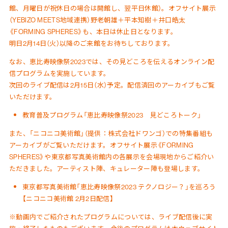
館、月曜日が祝休日の場合は開館し、翌平日休館）。オフサイト展示
（YEBIZO MEETS地域連携）野老朝雄＋平本知樹＋井口皓太
《FORMING SPHERES》も、本日は休止日となります。
明日2月14日（火）以降のご来館をお待ちしております。
なお、恵比寿映像祭2023では、その見どころを伝えるオンライン配
信プログラムを実施しています。
次回のライブ配信は2月15日（水）予定。配信済回のアーカイブもご覧
いただけます。
教育普及プログラム「恵比寿映像祭2023 見どころトーク」
また、「ニコニコ美術館」（提供：株式会社ドワンゴ）での特集番組も
アーカイブがご覧いただけます。オフサイト展示《FORMING
SPHERES》や東京都写真美術館内の各展示を会場現地からご紹介い
ただきました。アーティスト陣、キュレーター陣も登場します。
東京都写真美術館「恵比寿映像祭2023 テクノロジー？」を巡ろう
【ニコニコ美術館 2月2日配信】
※動画内でご紹介されたプログラムについては、ライブ配信後に実