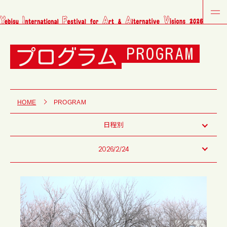
プログラム
PROGRAM
HOME
PROGRAM
日程別
2026/2/24
Fri
Sat
Sun
Tue
Wed
Thu
Fri
Sat
Sun
Tue