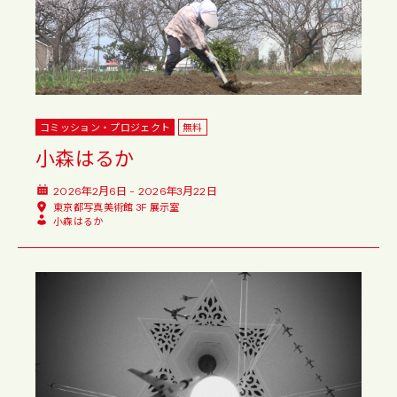
Wed
Thu
Fri
Sat
Sun
Mon
Tue
Wed
Thu
Fri
Sat
Sun
コミッション・プロジェクト
無料
小森はるか
2026年2月6日 - 2026年3月22日
東京都写真美術館 3F 展示室
小森はるか