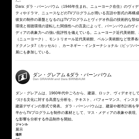
た。
Dara: ダラ・バーンバウム（1946年生まれ、ニューヨーク在住）のヴィ
ティやドラマ、ニュースなどのTVプログラムが用いる言語や形式の再構
彼女の制作の基盤となるのはTVプログラムとヴィデオ作品の技術的な類
環境と視聴環境の逆転した関係性への言及によって、バーンバウムのヴィ
ディアの表象力への強い批評性を備えている。ニューヨーク近代美術館、
（ニューヨーク）、モントリオール近代美術館、ベルン美術館など世界各
ドクメンタ7（カッセル）、カーネギー・インターナショナル（ピッツバ
展にも参加している。
ダン・グレアム &ダラ・バーンバウム
Dan GRAHAM and Dara BIRNBAUM
ダン・グレアムは、1960年代中ごろから、建築、ロック、ヴィデオそして
づける文化に対する高度な分析を、テキスト、パフォーマンス、インスタ
建築デザインの形式で発表。 ダラ・バーンバウムは、建築や都市計画を学ん
半からTVプログラムを制作の素材として、マス・メディアの表象や表現
な影響を分析する作品制作を開始。
ジャンル
展示
場所