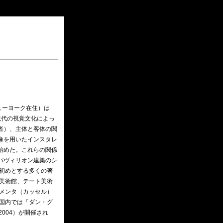
ニューヨーク在住）は
現代の視覚文化によっ
者）、主体と客体の関
像を用いたインスタレ
始めた。これらの関係
パヴィリオン建築のシ
を初めとする多くの著
美術館、テート美術
メンタ（カッセル）
国内では「ダン・グ
2004）が開催され