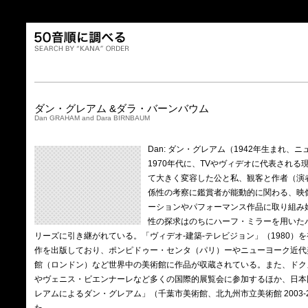
ダン・グレアム &ダラ・バーンバウム
Dan GRAHAM and Dara BIRNBAUM
Dan: ダン・グレアム（1942年生まれ、
1970年代に、TVやヴィデオに代表される
て大きく変容した公と私、観客と作者（演
係性の考察に鑑賞者が能動的に関わる、映
ーションやパフォーマンス作品に取り組み
性の探求はのちにハーフ・ミラーを用いた
リーズに引き継がれている。「ヴィデオ-建築-テレビジョン」（1980）
作を出版しており、ポンピドゥー・センタ（パリ）ーやニューヨーク近代
館（ロンドン）など世界中の美術館に作品が収蔵されている。また、ドク
やヴェニス・ビエンナーレなど多くの国際的展覧会に参加するほか、日本
レアムによるダン・グレアム」（千葉市美術館、北九州市立美術館 2003-