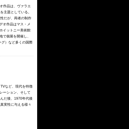
デオ作品は、ヴァラエ
成を主題としている。
似性だが、両者の制作
デオ作品はマス・メ
ホイットニー美術館
地で個展を開催し、
ーグ）など多くの国際
TVなど、現代を特徴
レーション、そして
だ後、1970年代後
、真実性に与える様々