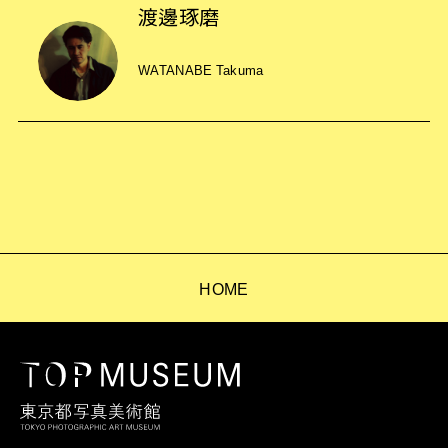
渡邊琢磨
WATANABE Takuma
HOME