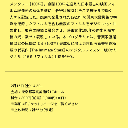
メンタリー《100年》。創業100年を迎えた日本最古の映画フィ
ルム現像所の解体を機に、牧野は廃墟とそこで最後まで働く
人々を記録した。廃屋で発見された1923年の関東大震災後の横
浜を記録したフィルムを含む無数のフィルムをデジタル化・抽
象化し、現在の映像と融合させ、映画文化100年の歴史を映写
機の光に乗せて表現している。本プログラムでは、音楽家渡邊
琢磨との協働による《100年》完成版に加え東京都写真美術館所
蔵の代表作《The Intimate Stars》のデジタルリマスター版（オリ
ジナル：16ミリフィルム）上映を行う。
2月15日（土）14:30–
会場：東京都写真美術館1Fホール
料金：800円（前売） 1,000円（当日）
※詳細は「チケット」ページをご覧ください
※上映時間：計65分（予定）