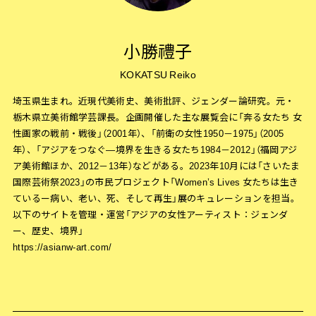
小勝禮子
KOKATSU Reiko
埼玉県生まれ。近現代美術史、美術批評、ジェンダー論研究。元・
栃木県立美術館学芸課長。企画開催した主な展覧会に「奔る女たち 女
性画家の戦前・戦後」（2001年）、「前衛の女性1950－1975」（2005
年）、「アジアをつなぐ―境界を生きる女たち1984－2012」（福岡アジ
ア美術館ほか、2012－13年）などがある。2023年10月には「さいたま
国際芸術祭2023」の市民プロジェクト「Women’s Lives 女たちは生き
ているー病い、老い、死、そして再生」展のキュレーションを担当。
以下のサイトを管理・運営「アジアの女性アーティスト：ジェンダ
ー、歴史、境界」
https://asianw-art.com/