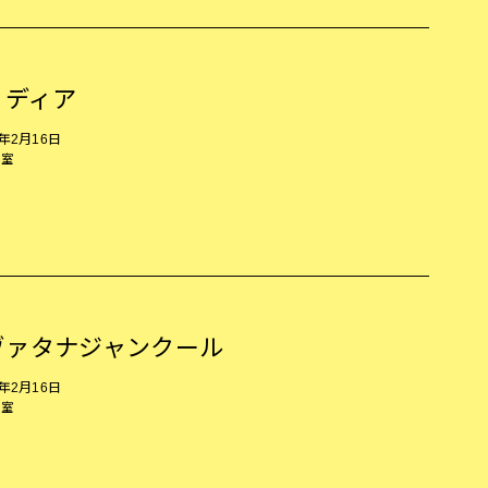
・ディア
5年2月16日
示室
ヴァタナジャンクール
5年2月16日
示室