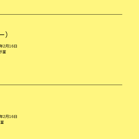
ー）
5年2月16日
展示室
リ
5年2月16日
示室