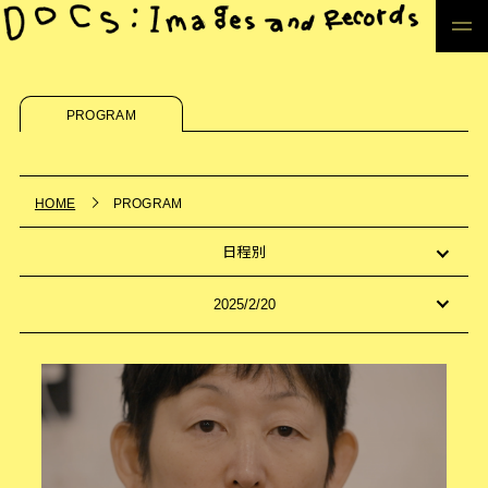
PROGRAM
HOME
PROGRAM
日程別
2025/2/20
Fri
Sat
Sun
Tue
Wed
Thu
Fri
Sat
Sun
Tue