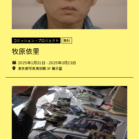
Wed
Thu
Fri
Sat
Sun
Tue
Wed
Thu
Fri
Sat
Sun
コミッション・プロジェクト
無料
Tue
Wed
牧原依里
Thu
Fri
Sat
2025年1月31日 - 2025年3月23日
東京都写真美術館 3F 展示室
Sun