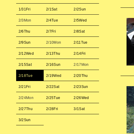
1/31
Fri
2/1
Sat
2/2
Sun
2/3
Mon
2/4
Tue
2/5
Wed
2/6
Thu
2/7
Fri
2/8
Sat
2/9
Sun
2/10
Mon
2/11
Tue
2/12
Wed
2/13
Thu
2/14
Fri
2/15
Sat
2/16
Sun
2/17
Mon
2/18
Tue
2/19
Wed
2/20
Thu
2/21
Fri
2/22
Sat
2/23
Sun
2/24
Mon
2/25
Tue
2/26
Wed
2/27
Thu
2/28
Fri
3/1
Sat
3/2
Sun