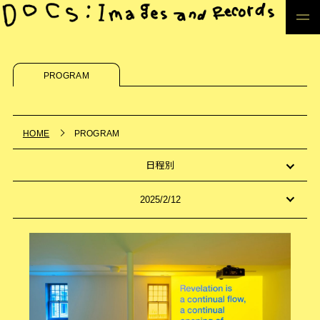
PROGRAM
HOME
PROGRAM
日程別
2025/2/12
Fri
Sat
Sun
Tue
Wed
Thu
Fri
Sat
Sun
Tue