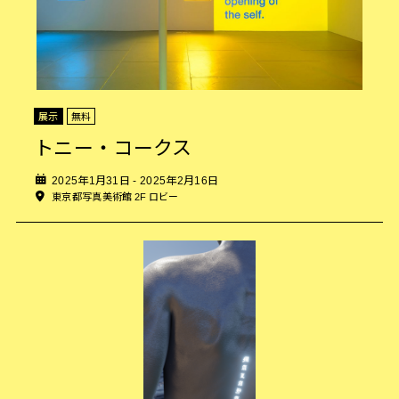
Wed
Thu
Fri
Sat
Sun
Tue
Wed
Thu
Fri
Sat
Sun
展示
無料
Tue
Wed
トニー・コークス
Thu
Fri
Sat
2025年1月31日 - 2025年2月16日
東京都写真美術館 2F ロビー
Sun