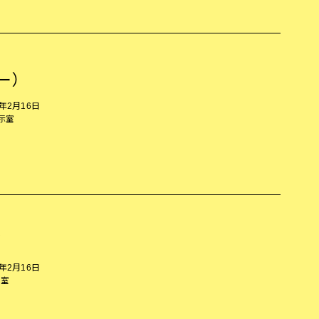
ー）
5年2月16日
展示室
リ
5年2月16日
示室