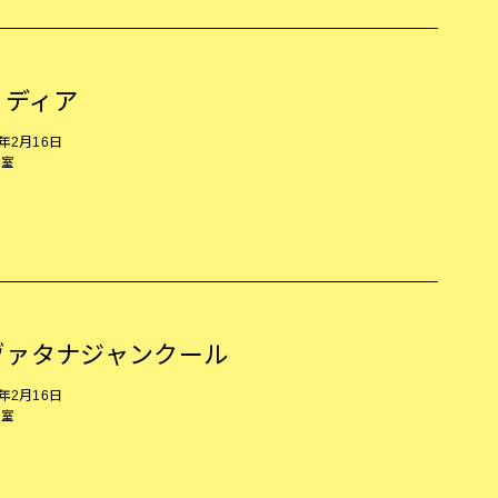
・ディア
5年2月16日
示室
ヴァタナジャンクール
5年2月16日
示室