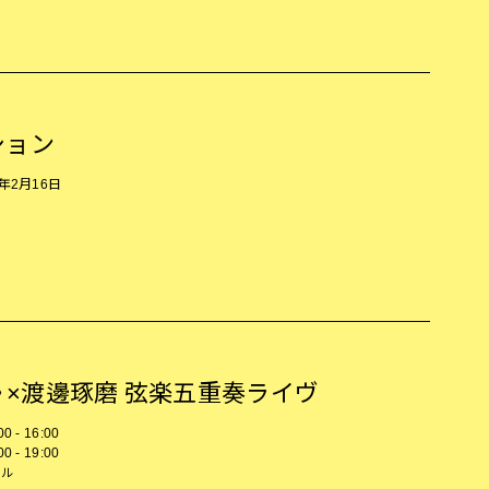
ション
5年2月16日
年》×渡邊琢磨 弦楽五重奏ライヴ
00 - 16:00
00 - 19:00
ール