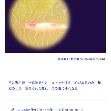
佐藤慶子《月の海へ》2024年 ©MuCuL
月に遊ぶ鯉 一瞬微笑むと スィッと消え 幻があるのみ 舞
姫のよう 気まぐれな戯れ 月の海に棲む女王
日時：2024年2月2日（金）～2月18日（日）13:00–18:30