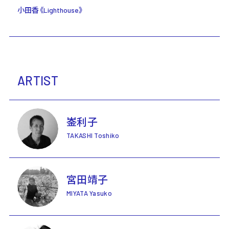
小田香《Lighthouse》
ARTIST
崟利子
TAKASHI Toshiko
宮田靖子
MIYATA Yasuko