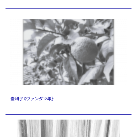
崟利子《ヴァンダ12年》