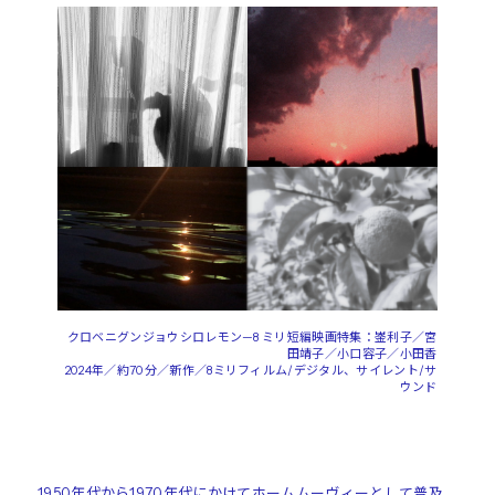
クロベニグンジョウシロレモン—8 ミリ短編映画特集：崟利子／宮
田靖子／小口容子／小田香
2024年／約70分／新作／8ミリフィルム/デジタル、サイレント/サ
ウンド
1950年代から1970年代にかけてホームムーヴィーとして普及