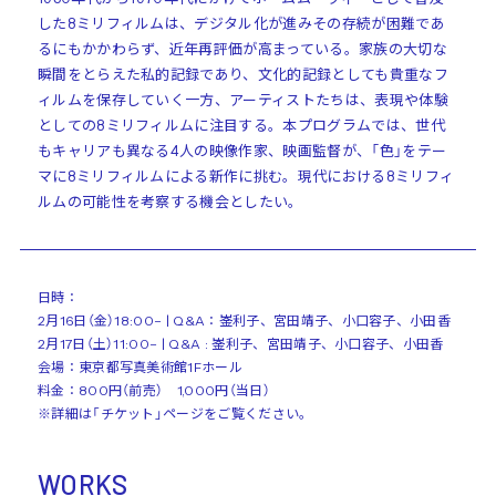
した8ミリフィルムは、デジタル化が進みその存続が困難であ
るにもかかわらず、近年再評価が高まっている。家族の大切な
瞬間をとらえた私的記録であり、文化的記録としても貴重なフ
ィルムを保存していく一方、アーティストたちは、表現や体験
としての8ミリフィルムに注目する。本プログラムでは、世代
もキャリアも異なる4人の映像作家、映画監督が、「色」をテー
マに8ミリフィルムによる新作に挑む。現代における8ミリフィ
ルムの可能性を考察する機会としたい。
日時：
2月16日（金）18:00– | Q&A：崟利子、宮田靖子、小口容子、小田香
2月17日（土）11:00– | Q&A : 崟利子、宮田靖子、小口容子、小田香
会場：東京都写真美術館1Fホール
料金：800円（前売） 1,000円（当日）
※詳細は「チケット」ページをご覧ください。
WORKS