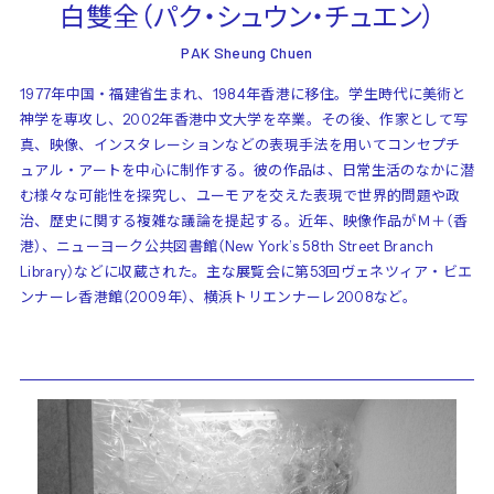
白雙全（パク・シュウン・チュエン）
PAK Sheung Chuen
1977年中国・福建省生まれ、1984年香港に移住。学生時代に美術と
神学を専攻し、2002年香港中文大学を卒業。その後、作家として写
真、映像、インスタレーションなどの表現手法を用いてコンセプチ
ュアル・アートを中心に制作する。彼の作品は、日常生活のなかに潜
む様々な可能性を探究し、ユーモアを交えた表現で世界的問題や政
治、歴史に関する複雑な議論を提起する。近年、映像作品がＭ＋（香
港）、ニューヨーク公共図書館（New York’s 58th Street Branch
Library）などに収蔵された。主な展覧会に第53回ヴェネツィア・ビエ
ンナーレ香港館（2009年）、横浜トリエンナーレ2008など。